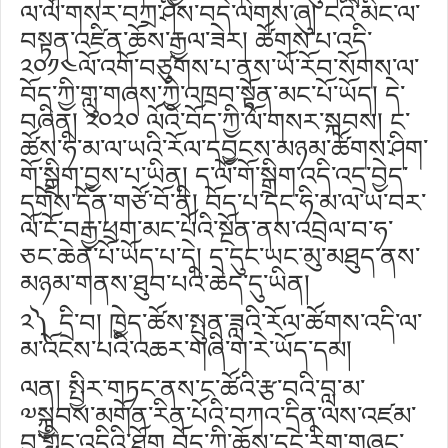
ལ་ལོ་གསར་བཀྲ་ཤིས་བདེ་ལེགས་ཞུ། ངའི་མིང་ལ་
བསྟན་འཛིན་ཆོས་རྒྱལ་ཟེར། ཚོགས་པ་འདི་
༢༠༡༤ལོ་འགོ་བཙུགས་པ་ནས་ཡོ་རོབ་སོགས་ལ་
བོད་ཀྱི་གླུ་གཞས་ཀྱི་འཁྲབ་སྟོན་མང་པོ་ཡོད། དེ་
བཞིན། ༢༠༢༠ ལོའི་བོད་ཀྱི་ལོ་གསར་སྐབས། ང་
ཚོས་ཧི་མ་ལ་ཡའི་རོལ་དབྱངས་མཉམ་ཚོགས་ཤིག་
གོ་སྒྲིག་བྱས་པ་ཡིན། ད་ལོ་གོ་སྒྲིག་འདི་འདྲ་བྱེད་
དགོས་དོན་གཙོ་བོ་ནི། བོད་པ་དང་ཧི་མ་ལ་ཡ་བར་
ལོ་ངོ་བརྒྱ་ཕྲག་མང་པོའི་སྔོན་ནས་འབྲེལ་བ་ཧ་
ཅང་ཆེན་པོ་ཡོད་པ་དེ། ད་དུང་ཡང་མུ་མཐུད་ནས་
མཉམ་གནས་ཐུབ་པའི་ཆེད་དུ་ཡིན།
༢༽ དྲི་བ། ཁྱེད་ཚོས་སྤུན་ཟླའི་རོལ་ཚོགས་འདི་ལ་
མ་འོངས་པའི་འཆར་གཞི་ག་རེ་ཡོད་དམ།
ལན། སྤྱིར་གཏང་ནས་ང་ཚོའི་རྩ་བའི་བླ་མ་
༧སྐྱབས་མགོན་རིན་པོའི་བཀའ་དྲིན་ལས་འཛམ་
བུ་གླིང་འདིའི་ཐོག བོད་ཀྱི་ཆོས་དང་རིག་གཞུང་