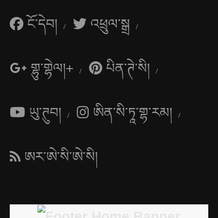
ངོ་དེབ།
འཕྲུལ་སྒྲ
གྷུ་གྷེལ།+
པིན་ཊེ་སི།
ཡུ་ཊུབ།
ཨིན་སི་ཏཱ་གྷ་རམ།
ཨར་ཨེ་སི་ཨེ་སི།