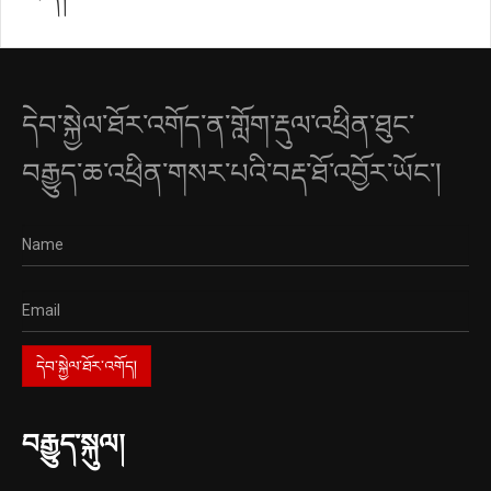
དེབ་སྐྱེལ་ཐོར་འགོད་ན་གློག་རྡུལ་འཕྲིན་ཐུང་
བརྒྱུད་ཆ་འཕྲིན་གསར་པའི་བརྡ་ཐོ་འབྱོར་ཡོང་།
བརྒྱུད་སྐུལ།