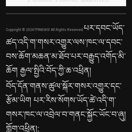
པར་དབང་ཡོད་
Copyright་© 2026TPINEWS! All Rights Reserved.
ཚད་འདི་ག་གསར་འགྱུར་ལས་ཁང་ལ་དབང་
བས་ཆོག་མཆན་མ་ཐོབ་པར་བརྒྱུད་འགོད་མི་
ཆོག རྒྱལ་སྤྱིའི་བོད་ཀྱི་ཆ་འཕྲིན།
བོད་དོན་གནས་ཚུལ་སྐོར་གསར་འགྱུར་དང་
རྩོམ་ཡིག པར་རིས་སོགས་ཡོད་ཚེ་འདི་ག་
གསར་ཁང་ལ་འབྲེལ་བ་གནང་སྐྱོང་ཡོང་བ་ཞུ།
གློག་འཕྲིན།: