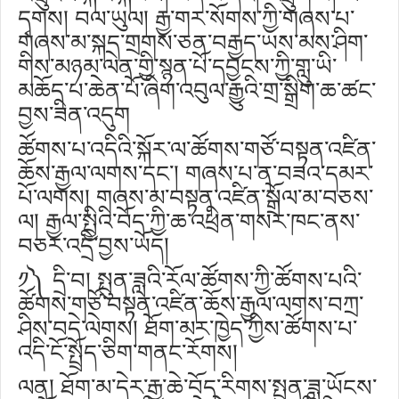
དྭགས། བལ་ཡུལ། རྒྱ་གར་སོགས་ཀྱི་གཞས་པ་
གཞས་མ་སྐད་གྲགས་ཅན་བརྒྱད་ཡས་མས་ཤིག་
གིས་མཉམ་ལེན་གྱི་སྙན་པོ་དབྱངས་ཀྱི་གླུ་ཡི་
མཆོད་པ་ཆེན་པོ་ཞིག་འབུལ་རྒྱུའི་གྲ་སྒྲིག་ཆ་ཚང་
བྱས་ཟིན་འདུག
ཚོགས་པ་འདིའི་སྐོར་ལ་ཚོགས་གཙོ་བསྟན་འཛིན་
ཆོས་རྒྱལ་ལགས་དང་། གཞས་པ་ན་བཟའ་དམར་
པོ་ལགས། གཞས་མ་བསྟན་འཛིན་སྒྲོལ་མ་བཅས་
ལ། རྒྱལ་སྤྱིའི་བོད་ཀྱི་ཆ་འཕྲིན་གསར་ཁང་ནས་
བཅར་འདྲི་བྱས་ཡོད།
༡༽ དྲི་བ། སྤུན་ཟླའི་རོལ་ཚོགས་ཀྱི་ཚོགས་པའི་
ཚོགས་གཙོ་བསྟན་འཛིན་ཆོས་རྒྱལ་ལགས་བཀྲ་
ཤིས་བདེ་ལེགས། ཐོག་མར་ཁྱེད་ཀྱིས་ཚོགས་པ་
འདི་ངོ་སྤྲོད་ཅིག་གནང་རོགས།
ལན། ཐོག་མ་དེར་རྒྱ་ཆེ་བོད་རིགས་སྤུན་ཟླ་ཡོངས་