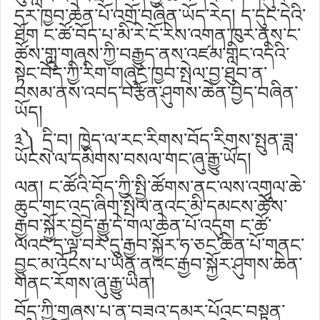
དར་ཁྱབ་ཆེན་པོ་འགྲོ་བཞིན་ཡོད་རེད། ད་དུང་དེའི་
ཐོག ང་ཚོ་བོད་པ་མི་རེ་ངོ་རེས་འགན་ཁུར་ནས་ང་
ཚོས་གླུ་གཞས་ཀྱི་བརྒྱུད་ནས་འཛམ་གླིང་འདིའི་
སྟེང་བོད་ཀྱི་རིག་གཞུང་ཁྱབ་སྤེལ་བྱ་ཐུབ་ན་
བསམ་ནས་འབད་བརྩོན་ཤུགས་ཆེན་བྱེད་བཞིན་
ཡོད།
༣༽ དྲི་བ། ཁྱེད་ལ་རང་རིགས་བོད་རིགས་སྤུན་ཟླ་
ཡོངས་ལ་དམིགས་བསལ་གང་ཞུ་རྒྱུ་ཡོད།
ལན། ང་ཚོའི་བོད་ཀྱི་སྤྱི་ཚོགས་ནང་ལས་འགུལ་ཆེ་
ཆུང་གང་འདྲ་ཞིག་སྤེལ་ནའང་མི་དམངས་ཚོས་
རྒྱབ་སྐྱོར་བྱེད་རྒྱུ་དེ་གལ་ཆེན་པོ་འདུག ང་ཚོ་
ལའང་ད་ལྟ་བར་དུ་རྒྱབ་སྐྱོར་ཧ་ཅང་ཆེན་པོ་གནང་
བྱུང་མ་འོངས་པ་ཡིན་ནའང་རྒྱབ་སྐྱོར་ཤུགས་ཆེན་
གནང་རོགས་ཞུ་རྒྱུ་ཡིན།
བོད་ཀྱི་གཞས་པ་ན་བཟའ་དམར་པོའང་བསྟན་