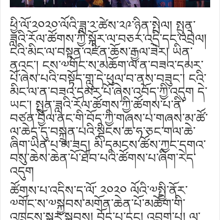
ཕྱི་ལོ་༢༠༢༠་ལོའི་ཟླ་༢་ཚེས་༢༩་ཉིན་སྤེལ། སྤུན་
ཟླའི་རོལ་ཚོགས་ཀྱི་སྐོར་ལ་བཅར་འདྲི་དང་འབྲེལ།
ངའི་མིང་ལ་བསྟན་འཛིན་ཆོས་རྒྱལ་ཟེར། ཡིན་
ནའང་། ངས་༧གོང་ས་མཆོག་ལ་ན་བཟའ་དམར་
པོ་ཞེས་པའི་བསྟོད་གླུ་དེ་ཕུལ་བ་ནས་བཟུང་། ངའི་
མིང་ལ་ན་བཟའ་དམར་པོ་ཞེས་འབོད་ཀྱི་འདུག དེ་
ཡང་། སྤུན་ཟླའི་རོལ་ཚོགས་ཀྱི་ཚོགས་པ་ནི་
བཙན་བྱོལ་ནང་གི་བོད་ཀྱི་གཞས་པ་གཞས་མ་ཚོ་
ལ་ཆེད་དུ་བསྐྲུན་པའི་སྡིངས་ཆ་ཧ་ཅང་གལ་ཆེ་
ཞིག་ཡིན་པ་མ་ཟད། མི་དམངས་ཚོས་ཀྱང་དགའ་
བསུ་ཆེས་ཆེན་པོ་ཐོབ་པའི་ཚོགས་པ་ཞིག་རེད་
འདུག
ཚོགས་པ་འདིས་ད་ལོ་ ༢༠༢༠ ལོའི་༧སྤྱི་ནོར་
༧གོང་ས་༧སྐྱབས་མགོན་ཆེན་པོ་མཆོག་གི་
འཁྲུངས་སྐར་སྐབས། བོད་པ་དང། འབྲུག་པ། ལ་