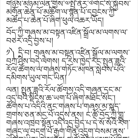
གཉིས་མཉམ་ལེན་གྱིས་༧སྤྱི་ནོར་༧གོང་ས་སྐྱབས་
མགོན་ཆེན་པོ་མཆོག་ལ་སྙན་པོ་དབྱངས་ཀྱི་
མཆོད་པ་ཆེན་པོ་ཞིག་ཕུལ་འཆར་ཡོད།
བོད་ཀྱི་གཞས་མ་བསྟན་འཛིན་སྒྲོལ་མ་ལགས་ལ་
བཅར་འདྲི་བྱས་པ།
༡༽ དྲི་བ། གཞས་མ་བསྟན་འཛིན་སྒྲོལ་མ་ལགས་
བཀྲ་ཤིས་བདེ་ལེགས། ད་རེས་ཁྱེད་རང་སྤུན་ཟླའི་
རོལ་ཚོགས་ལ་གཞས་གཏོང་མཁན་སླེབས་པའི་
དམིགས་ཡུལ་གང་ཡིན།
ལན། སྤུན་ཟླའི་རོལ་ཚོགས་འདི་གཞན་དང་མ་
འདྲ་བའི་སྡིངས་ཆ་ཡག་པོ་ཞིག་མཐོང་སོང་།
ཚོགས་པ་འདིའི་ནང་གཞས་པ་གཞས་མ་སྐད་
གྲགས་ཅན་མང་པོ་འདུས་ནས། ང་ཚོ་བོད་ཀྱི་གླུ་
གཞས་འཁྲབ་སྟོན་འདི་འདྲ་བྱེད་པ་དེ་སོ་སོའི་རིག་
གཞུང་ལ་བདག་པོ་རྒྱག་གིན་འདུག་བསམ་ནས་