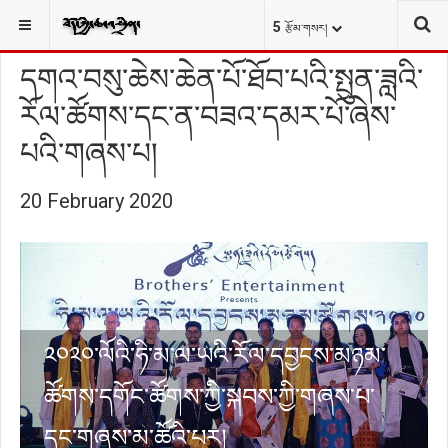
དཔྱད་གླེང༌།
བཅར་འདྲི།
YOU ARE HERE:
5
རྩོམ་གསར།
དགའ་བསུ་ཆེས་ཆེན་པོ་ཐོབ་པའི་སྤུན་ཟླའི་
རོལ་ཚོགས་དང་ན་བཟའ་དམར་པོ་ཞེས་
པའི་གཞས་པ།
20 February 2020
༢༠༢༠་ལོའི་ཧི་མ་ལ་ཡའི་རོལ་དབྱངས་མཉམ་
ཚོགས་དགོང་ཚོགས་ཀྱི་སྐབས་ཀྱི་གཞས་པ་
དང་གཞས་མ་ཚོའི་པར།