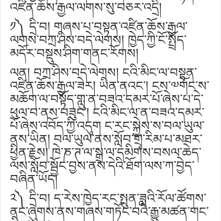
འཛིན་ཆོས་རྒྱལ་ལགས་སུ་བཅར་འདྲི།
༡༽ དྲི་བ། གཞས་པ་བསྟན་འཛིན་ཆོས་རྒྱལ་
ལགས་བཀྲ་ཤིས་བདེ་ལེགས། ཁྱེད་ཀྱི་ངོ་སྤྲོད་
མདོར་བསྡུས་ཤིག་གནང་རོགས།
ལན། བཀྲ་ཤིས་བདེ་ལེགས། ངའི་མིང་ལ་བསྟན་
འཛིན་ཆོས་རྒྱལ་ཟེར། ཡིན་ནའང་། ངས་༧གོང་ས་
མཆོག་ལ་བསྟོད་གླུ་ན་བཟའ་དམར་པོ་ཞེས་པ་དེ་
ཕུལ་བ་ནས་བཟུང་། ངའི་མིང་ལ་ན་བཟའ་དམར་
པོ་ཞེས་འབོད་ཀྱི་འདུག ང་རང་སྐྱེས་ས་བལ་ཡུལ་
ནས་ཡིན། བལ་ཡུལ་ནས་སློབ་གྲྭ་རིམ་པ་མཐར་
ཕྱིན་རྗེས། ཁེ་ཎ་ཊ་ལ་སྒྲ་ལ་དམིགས་བསལ་ཆེད་
ལས་སློབ་སྦྱོང་བྱས་ནས་དེའི་ཐོག་ལས་ཀ་བྱེད་
བཞིན་ཡོད།
༢༽ དྲི་བ། ད་རེས་ཁྱེད་རང་སྤུན་ཟླའི་རོལ་ཚོགས་
ནང་ཞུགས་ནས་གཞས་གཏོང་བའི་རྒྱུ་མཚན་གང་