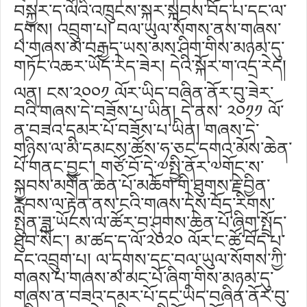
བསྐྱར་ད་ལོའི་འཁྲུངས་སྐར་སྐབས་བོད་པ་དང་ལ་
དྭགས། འབྲུག་པ། བལ་ཡུལ་སོགས་ནས་གཞས་
པ་གཞས་མ་བརྒྱད་ཡས་མས་ཤིག་གིས་མཉམ་དུ་
གཏོང་འཆར་ཡོད་རེད་ཟེར། དེའི་སྐོར་ག་འདྲ་རེད།
ལན། ངས་༢༠༠༡ ལོར་ཡིད་བཞིན་ནོར་བུ་ཟེར་
བའི་གཞས་དེ་བཟོས་པ་ཡིན། དེ་ནས་ ༢༠༡༡ ལོ་
ན་བཟའ་དམར་པོ་བཟོས་པ་ཡིན། གཞས་དེ་
གཉིས་ལ་མི་དམངས་ཚོས་ཧ་ཅང་དགའ་མོས་ཆེན་
པོ་གནང་བྱུང་། གཙོ་བོ་དེ་༧སྤྱི་ནོར་༧གོང་ས་
སྐྱབས་མགོན་ཆེན་པོ་མཆོག་གི་ཐུགས་རྗེ་བྱིན་
རླབས་ལ་རྟེན་ནས་ངའི་གཞས་དེས་བོད་རིགས་
སྤུན་ཟླ་ཡོངས་ལ་ཚོར་བ་ཤུགས་ཆེན་པོ་ཞིག་སྤྲོད་
ཐུབ་སོང་། མ་ཚད་ད་ལོ་༢༠༢༠ ལོར་ང་ཚོ་བོད་པ་
དང་འབྲུག་པ། ལ་དྭགས་དང་བལ་ཡུལ་སོགས་ཀྱི་
གཞས་པ་གཞས་མ་མང་པོ་ཞིག་གིས་མཉམ་དུ་
གཞས་ན་བཟའ་དམར་པོ་དང་ཡིད་བཞིན་ནོར་བུ་