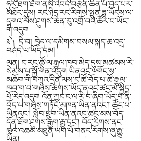
ཧུར་ཐག་ཐོག་ནས་འབད་བརྩོན་ཆེན་པོ་བྱེད་པར་
མཐོང་དུས། རང་ཉིད་རང་རིགས་སྤུན་ཟླ་ཡོངས་ལ་
དགའ་མོས་ཤུགས་ཆེན་རུ་འགྲོ་བའི་ཚོར་བ་ཡོང་
གི་འདུག
༣༽ དྲི་བ། ཁྱེད་ལ་དམིགས་བསལ་སྐད་ཆ་འདྲ་
བཤད་ཡ་ཡོད་དམ།
ལན། ང་རང་ཚོ་ལ་རྒྱལ་ཁབ་མེད་དུས་མཚམས་རེ་
སེམས་པ་སྐྱོ་གིན་འདུག ཡིནའང་༧གོང་ས་
མཆོག་གི་བཀའ་དྲིན་ལས་ང་ཚོ་བོད་པ་ཚོ་རྒྱལ་
ཁབ་ག་བ་གཞིས་ཆགས་ཡོད་ནའང་ཚང་མ་སྐྱིད་
པོ་རེད་འདུག འོན་ཀྱང་ང་ལ་རེ་བ་ཞིག་ཡོད་པ་ནི་
བོད་པ་གཞས་གཏོང་མཁན་ཡིན་ནའང་། ཚོང་པ་
ཡིནའང་། སློབ་ཕྲུག་ཡིན་ནའང་ཚང་མས་བོད་
དོན་ཐོག་ཤུགས་རྒྱག་རྒྱུ་དང་། བོད་རིགས་ནང་
ཁུལ་འཆམ་མཐུན་ཡག་པོ་གནང་རོགས་ཞུ་རྒྱུ་
ཡིན།