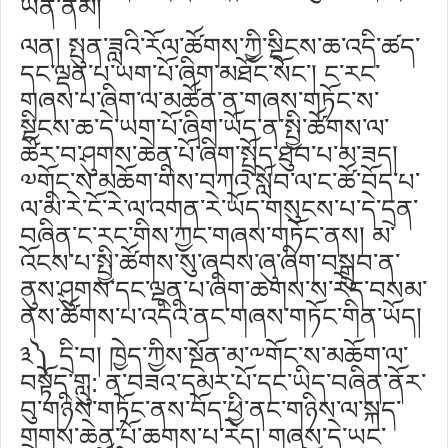
ཡིན་ནམ།
ལན། སྤུན་ཟླའི་རོལ་ཚོགས་ཀྱི་སྡིངས་ཆ་འདི་ཚད་
དང་ལྡན་པ་ཡག་པོ་ཞིག་མཐོང་སོང་། ང་རང་
གཞས་པ་ཞིག་ལ་མཚོན་ན་གཞས་གཏོང་ས་
སྡིངས་ཆ་དེ་ཡག་པོ་ཞིག་ཡོད་ན་སྤྱི་ཚོགས་ལ་
ཚོར་བ་ཤུགས་ཆེན་པོ་ཞིག་སྤྲོད་ཐུབ་པ་མ་ཟད།
༧གོང་ས་མཆོག་གིས་བཀའ་སློབ་ལ་ང་ཚོ་བོད་པ་
ལ་མི་རེ་ངོ་རེ་ལ་འགན་རེ་ཡོད་གསུངས་པ་དེ་དྲན་
བཞིན་ང་རང་གིས་ཀྱང་གཞས་གཏོང་ནས། མ་
འོངས་པ་སྤྱི་ཚོགས་སུ་ཞབས་ཞུ་ཞིག་བསྒྲུབ་ན་
ནུས་ཤུགས་དང་ལྡན་པ་ཞིག་ཆགས་ས་རེད་བསམ་
ནས་ཚོགས་པ་འདིའི་ནང་གཞས་གཏོང་གིན་ཡོད།
༣༽ དྲི་བ། ཁྱེད་ཀྱིས་སྔོན་མ་༸གོང་ས་མཆོག་ལ་
བསྟོད་གླུ: ན་བཟའ་དམར་པོ་དང་ཡིད་བཞིན་ནོར་
བུ་གཉིས་གཏོང་ནས་བོད་ཕྱི་ནང་གཉིས་ལ་སྐད་
གྲགས་ཆེན་པོ་ཆགས་པ་རེད། གཞས་དེ་ཡང་