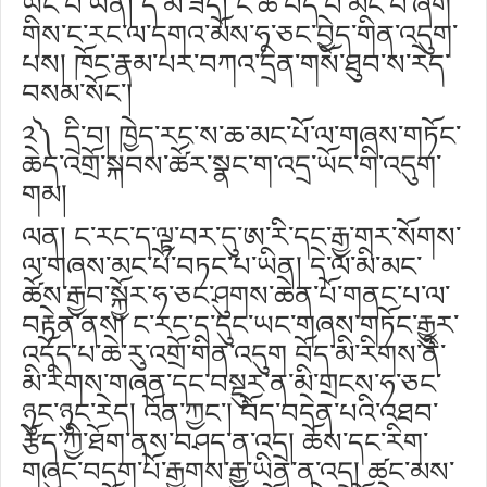
ཡོང་བ་ཡིན། དེ་མ་ཟད། ང་ཚོ་བོད་པ་མང་པོ་ཞིག་
གིས་ང་རང་ལ་དགའ་མོས་ཧ་ཅང་བྱེད་གིན་འདུག་
པས། ཁོང་རྣམ་པར་བཀའ་དྲིན་གསོ་ཐུབ་ས་རེད་
བསམ་སོང་།
༢༽ དྲི་བ། ཁྱེད་རང་ས་ཆ་མང་པོ་ལ་གཞས་གཏོང་
ཆེད་འགྲོ་སྐབས་ཚོར་སྣང་ག་འདྲ་ཡོང་གི་འདུག་
གམ།
ལན། ང་རང་ད་ལྟ་བར་དུ་ཨ་རི་དང་རྒྱ་གར་སོགས་
ལ་གཞས་མང་པོ་བཏང་པ་ཡིན། དེ་ལ་མི་མང་
ཚོས་རྒྱབ་སྐྱོར་ཧ་ཅང་ཤུགས་ཆེན་པོ་གནང་པ་ལ་
བརྟེན་ནས། ང་རང་ད་དུང་ཡང་གཞས་གཏོང་རྒྱུར་
འདོད་པ་ཆེ་རུ་འགྲོ་གིན་འདུག བོད་མི་རིགས་ནི་
མི་རིགས་གཞན་དང་བསྡུར་ན་མི་གྲངས་ཧ་ཅང་
ཉུང་ཉུང་རེད། འོན་ཀྱང་། བོད་བདེན་པའི་འཐབ་
རྩོད་ཀྱི་ཐོག་ནས་བཤད་ན་འདྲ། ཆོས་དང་རིག་
གཞུང་བདག་པོ་རྒྱགས་རྒྱུ་ཡིན་ན་འདྲ། ཚང་མས་